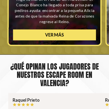
Conejo Blanco ha llegado a toda prisa para
pediros ayuda: encontrar a la pequeña Alicia
antes de que la malvada Reina de Corazones
regrese al Reino.
VER MÁS
¿QUÉ OPINAN LOS JUGADORES DE
NUESTROS ESCAPE ROOM EN
VALENCIA?
Raquel Prieto
R