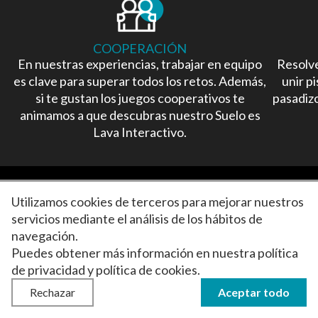
COOPERACIÓN
En nuestras experiencias, trabajar en equipo
Resolv
es clave para superar todos los retos. Además,
unir p
si te gustan los juegos cooperativos te
pasadiz
animamos a que descubras nuestro Suelo es
Lava Interactivo.
Utilizamos cookies de terceros para mejorar nuestros
servicios mediante el análisis de los hábitos de
navegación.
Puedes obtener más información en nuestra
política
Política de privacidad
Política de cookies
de privacidad
y
política de cookies
.
Condiciones de uso
Rechazar
Aceptar todo
Web desarrollada por
Insomnia Comunicación