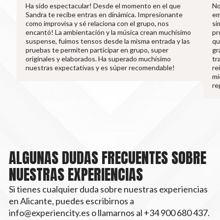
Ha sido espectacular! Desde el momento en el que
No
Sandra te recibe entras en dinámica. Impresionante
em
como improvisa y sé relaciona con el grupo, nos
si
encantó! La ambientación y la música crean muchísimo
pr
suspense, fuimos tensos desde la misma entrada y las
qu
pruebas te permiten participar en grupo, super
gr
originales y elaborados. Ha superado muchísimo
tr
nuestras expectativas y es súper recomendable!
re
mi
re
ALGUNAS DUDAS FRECUENTES SOBRE
NUESTRAS EXPERIENCIAS
Si tienes cualquier duda sobre nuestras experiencias
en Alicante, puedes escribirnos a
info@experiencity.es o llamarnos al +34 900 680 437.