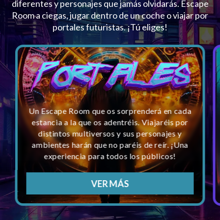
diferentes y personajes que jamás olvidarás. Escape
Room a ciegas, jugar dentro de un coche o viajar por
portales futuristas. ¡Tú eliges!
Un Escape Room que os sorprenderá en cada
estancia a la que os adentréis. Viajaréis por
distintos multiversos y sus personajes y
ambientes harán que no paréis de reír. ¡Una
experiencia para todos los públicos!
VER MÁS