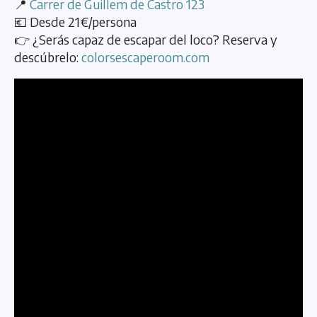
📍
Carrer de Guillem de Castro 123
💶 Desde 21€/persona
👉 ¿Serás capaz de escapar del loco? Reserva y
descúbrelo:
colorsescaperoom.com