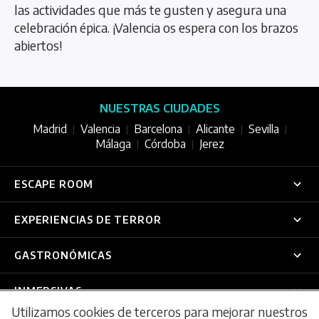
las actividades que más te gusten y asegura una
celebración épica. ¡Valencia os espera con los brazos
abiertos!
NUESTRAS CIUDADES
Madrid
Valencia
Barcelona
Alicante
Sevilla
|
|
|
|
|
Málaga
Córdoba
Jerez
|
|
ESCAPE ROOM
Colors
EXPERIENCIAS DE TERROR
Madrid
Valencia
Sevilla
|
|
The City
Terror Stories
Madrid
Valencia
|
GASTRONÓMICAS
Madrid
Valencia
Sevilla
Barcelona
|
|
|
La Orden Madrid
Academia de Magia
Gastroescaperoom
INMERSIVAS
Madrid
Valencia
|
Classic Valencia
Utilizamos cookies de terceros para mejorar nuestros
Suelo es Lava