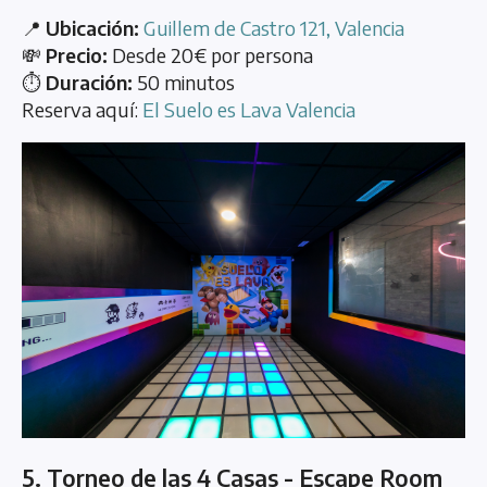
📍
Ubicación:
Guillem de Castro 121, Valencia
💸
Precio:
Desde 20€ por persona
⏱️
Duración:
50 minutos
Reserva aquí:
El Suelo es Lava Valencia
5. Torneo de las 4 Casas - Escape Room