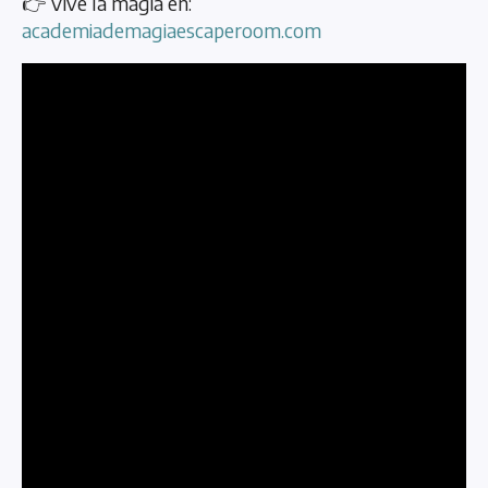
👉 Vive la magia en:
academiademagiaescaperoom.com