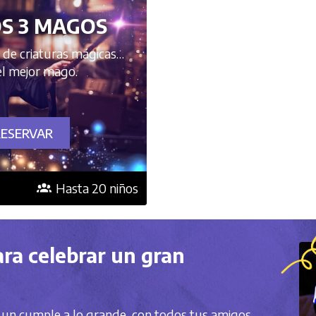
S 3 MAGOS
o de criaturas mágicas…
el mejor mago.
RESERVAR
Hasta 20 niños
ara celebrar un gran
un cumple a lo grande, con todos tus amigos,