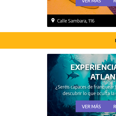
VER MÁS
Calle Sambara, 116
EXPERIENCI
ATLAN
¿Seréis capaces de franquear 
descubrir lo que oculta l
VER MÁS