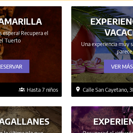
 AMARILLA
EXPERIEN
VACAC
s espera! Recupera el
el Tuerto
Una experiencia muy s
parece
RESERVAR
VER MÁS
Hasta 7 niños
Calle San Cayetano, 
MAGALLANES
EXPERIEN
 la última isla que
¡Recuperad el cinturó