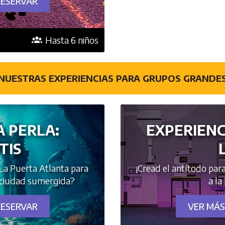
RESERVAR
Hasta 6 niños
NUESTRAS EXPERIENCIAS PARA GRUPOS GRANDE
A PERLA:
EXPERIENCI
TIS
La Puerta Atlanta para
¡Cread el antítodo pa
a ciudad sumergida?
a la
RESERVAR
VER MÁS