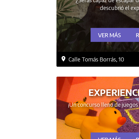
descubrió el ex
VER MÁS
Calle Tomás Borrás, 10
EXPERIENC
¡Un concurso lleno de juegos