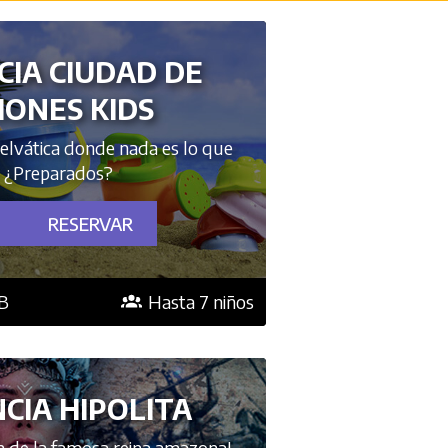
CIA CIUDAD DE
IONES KIDS
elvática donde nada es lo que
. ¿Preparados?
RESERVAR
3B
Hasta 7 niños
CIA HIPOLITA
n de la famosa reina amazona!