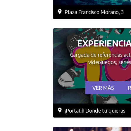
Plaza Francisco Morano, 3
EXPERIENCI
Cargada de referencias act
videojuegos, series,
VER MÁS
¡Portatil! Donde tu quieras