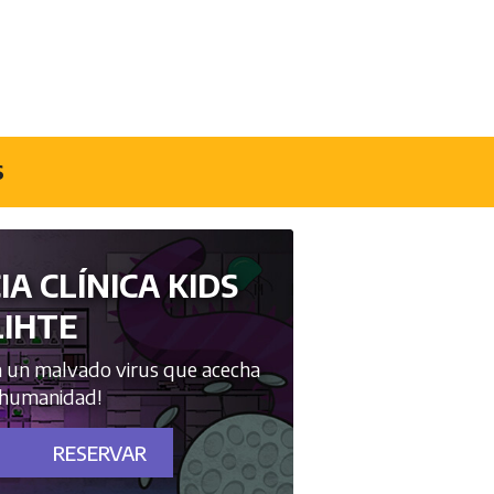
S
A CLÍNICA KIDS
LIHTE
ra un malvado virus que acecha
 humanidad!
RESERVAR