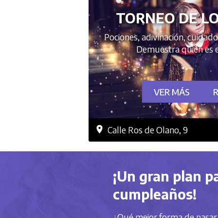
TORNEO DE LO
Pociones, adivinación, cuidad
Demuestra quién es 
VER MÁS
Calle Ros de Olano, 9
¡Un gran plan p
cumpleaños!
¿Qué mejor forma de pasar 