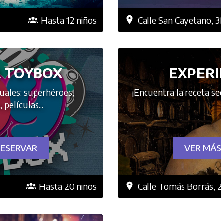
Hasta 12 niños
Calle San Cayetano, 
A TOYBOX
EXPERI
uales: superhéroes,
¡Encuentra la receta se
 películas...
RESERVAR
VER MÁS
Hasta 20 niños
Calle Tomás Borrás, 