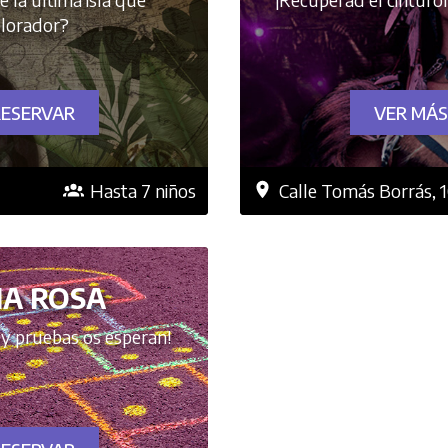
plorador?
RESERVAR
VER MÁS
Hasta 7 niños
Calle Tomás Borrás, 
IA ROSA
 y pruebas os esperan!